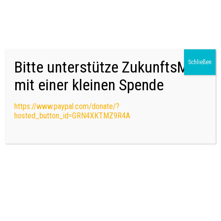
ZukunftsMail
Schreib Dir eine E-Mail in die Zukunft – und erhalte sie ein halbes oder
ganzes Jahr später!
Bitte unterstütze ZukunftsMail
Schließen
mit einer kleinen Spende
https://www.paypal.com/donate/?
hosted_button_id=GRN4XKTMZ9R4A
Roman: Abwege